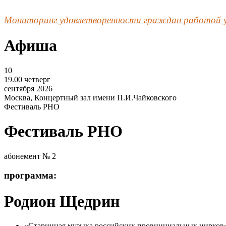
Мониторинг удовлетворенности граждан работой 
Афиша
10
19.00
четверг
сентября
2026
Москва, Концертный зал имени П.И.Чайковского
Фестиваль РНО
Фестиваль РНО
абонемент № 2
программа:
Родион Щедрин
«Старинная музыка российских провинциальных цирков»