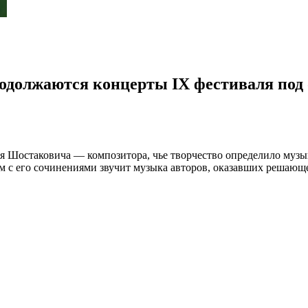
родолжаются концерты IX фестиваля под
трия Шостаковича — композитора, чье творчество определило м
ом с его сочинениями звучит музыка авторов, оказавших решающ