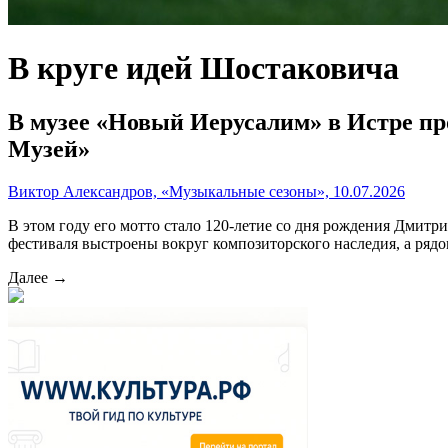
В круге идей Шостаковича
В музее «Новый Иерусалим» в Истре п
Музей»
Виктор Александров, «Музыкальные сезоны», 10.07.2026
В этом году его мотто стало 120-летие со дня рождения Дми
фестиваля выстроены вокруг композиторского наследия, а ряд
Далее →