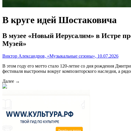
В круге идей Шостаковича
В музее «Новый Иерусалим» в Истре п
Музей»
Виктор Александров, «Музыкальные сезоны», 10.07.2026
В этом году его мотто стало 120-летие со дня рождения Дми
фестиваля выстроены вокруг композиторского наследия, а ряд
Далее →