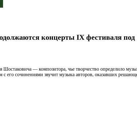
родолжаются концерты IX фестиваля под
трия Шостаковича — композитора, чье творчество определило м
ом с его сочинениями звучит музыка авторов, оказавших решающ