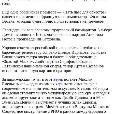
года.
Ещё одна российская премьера — «Пять пьес для оркестра»
нашего современника французского композитора Филиппа
Эрсана, который будет лично присутствовать на премьере.
Легендарный вагнеровско-штраусовский бас-баритон Альберт
Домен исполнит «Шесть монологов» и партию Апостола
Петра в произведении Бетховена.
Хорошо известная российской и европейской публике по
барочному репертуару сопрано Диляра Идрисова, солистка
Башкирского театра оперы и балета и обладательница
«Золотой Маски», споёт партию Серафима. Солист
Латвийской национальной оперы, тенор Артём Сафронов
исполнит заглавную партию в оратории.
За дирижерский пульт в этот
вечер
встанет Максим
Емельянычев – одна из самых харизматичных фигур в
современном исполнительском искусстве. К своим 33 годам
он сделал стремительную международную карьеру, и сегодня
аккомпанирует таким звездам как Джойс Дидонато и Макс
Эмануэль Ценчич, выступает в лучших залах Европы,
дирижирует оркестрами MusicAeterna и «Виртуозы Москвы».
Совместное выступление с РНО в рамках международного