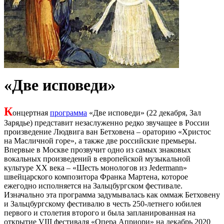
«Две исповеди»
К
онцертная
программа
«Две исповеди» (22 декабря, Зал
Зарядье) представит незаслуженно редко звучащее в России
произведение Людвига ван Бетховена – ораторию «Христос
на Масличной горе», а также две российские премьеры.
Впервые в Москве прозвучит одно из самых знаковых
вокальных произведений в европейской музыкальной
культуре XX века – «Шесть монологов из Jedermann»
швейцарского композитора Франка Мартена, которое
ежегодно исполняется на Зальцбургском фестивале.
Изначально эта программа задумывалась как оммаж Бетховену
и Зальцбургскому фестивалю в честь 250-летнего юбилея
первого и столетия второго и была запланированная на
открытие VIII фестиваля «Опера Априори» на декабрь 2020