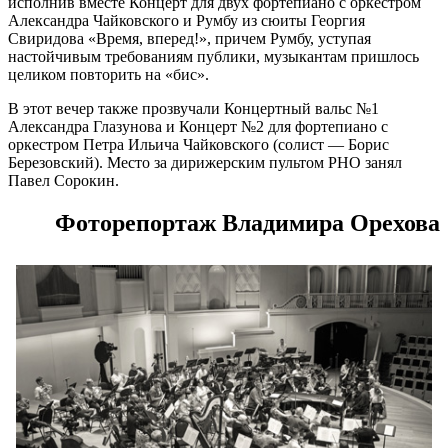
исполнив вместе Концерт для двух фортепиано с оркестром
Александра Чайковского и Румбу из сюиты Георгия
Свиридова «Время, вперед!», причем Румбу, уступая
настойчивым требованиям публики, музыкантам пришлось
целиком повторить на «бис».
В этот вечер также прозвучали Концертный вальс №1
Александра Глазунова и Концерт №2 для фортепиано с
оркестром Петра Ильича Чайковского (солист — Борис
Березовский). Место за дирижерским пультом РНО занял
Павел Сорокин.
Фоторепортаж Владимира Орехова