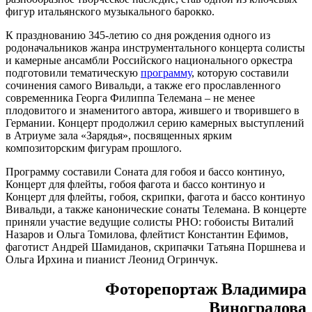
фигур итальянского музыкального барокко.
К празднованию 345-летию со дня рождения одного из
родоначальников жанра инструментального концерта солисты
и камерные ансамбли Российского национального оркестра
подготовили тематическую
программу
, которую составили
сочинения самого Вивальди, а также его прославленного
современника Георга Филиппа Телемана – не менее
плодовитого и знаменитого автора, жившего и творившего в
Германии. Концерт продолжил серию камерных выступлений
в Атриуме зала «Зарядья», посвященных ярким
композиторским фигурам прошлого.
Программу составили Соната для гобоя и бассо континуо,
Концерт для флейты, гобоя фагота и бассо континуо и
Концерт для флейты, гобоя, скрипки, фагота и бассо континуо
Вивальди, а также канонические сонаты Телемана. В концерте
приняли участие ведущие солисты РНО: гобоисты Виталий
Назаров и Ольга Томилова, флейтист Константин Ефимов,
фаготист Андрей Шамиданов, скрипачки Татьяна Поршнева и
Ольга Ирхина и пианист Леонид Огринчук.
Фоторепортаж Владимира
Виноградова