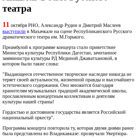
театра
1
1
октября РНО, Александр Рудин и Дмитрий Маслеев
выступили
в Махачкале на сцене Республиканского Русского
драматического театра им. М.Горького.
Преамбулой к программе концерта стало приветствие
Министра культуры Республики Дагестан, зачитанное
замминистра культуры РД Мединой Джаватхановой, в
котором были такие слова:
"Выдающееся отечественное творческое наследие никогда не
теряет своей актуальности, жизненной правды и высочайшего
эстетического содержания. Оно множится благодаря
хранителям музыкальных традиций академической школы,
прославленным концертным коллективам и деятелям
культуры нашей страны!
Гордостью и достоянием государства является Российский
национальный оркестр".
Программа концерта повторила ту, которая двумя днями ранее
была представлена во Владикавказе: прозвучали Увертюра-