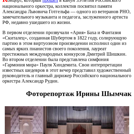
онцерт, который
прошёл
в канун 33-летия Российского
национального оркестра, коллектив посвятил памяти
Александра Львовича Готгельфа — одного из ветеранов РНО,
замечательного музыканта и педагога, заслуженного артиста
РФ, недавно ушедшего из жизни.
В первом отделении прозвучали «Ария» Баха и Фантазия
«Скиталец», созданная Шубертом в 1822 году, солирующую
партию в этом виртуозном произведении исполнил один из
самых ярких пианистов своего поколения, лауреат
престижных международных конкурсов Дмитрий Шишкин.
Во втором отделении была представлена симфония
«Гармония мира» Пауля Хиндемита. Свои интерпретации
известных шедевров в этот вечер представил художественный
руководитель и главный дирижер Российского национального
оркестра Александр Рудин.
Фоторепортаж Ирины Шымчак