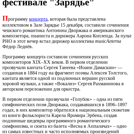
фестивале "Зарядье"
П
рограмму
концерта
, которая была представлена
коллективом в Зале Зарядье 15 декабря, составили сочинения
чешского романтика Антонина Дворжака и американского
композитора, пианиста и дирижера Аарона Копленда. За пульт
РНО в этот вечер встал дирижер коллектива
musicAeterna
Фёдор Леднёв.
Программу концерта составили сочинения русских
композиторов XIX–XX веков. В первом отделении
прозвучали кантата Сергея Танеева «Иоанн Дамаскин» —
созданная в 1884 году на фрагмент поэмы Алексея Толстого,
кантата является одной из подлинных вершин русской
хоровой музыки, а также «Вокализ» Сергея Рахманинова в
авторском переложении для оркестра.
В первом отделении прозвучали «Голубок» – одна из пяти
симфонических поэм Дворжака, создававшихся в 1896–1897
годах, в них композитор обратился к национальным сюжетам
из книги фольклориста Карела Яромира Эрбена, создав
подлинные шедевры программного романтического
симфонизма, и сюита из балета «Весна в Аппалачах» – одно
из самых известных и часто исполняемых произведений