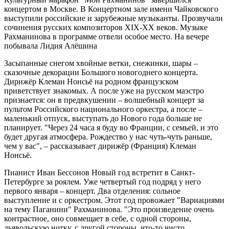
концертом в Москве. В Концертном зале имени Чайковского
выступили российские и зарубежные музыканты. Прозвучали
сочинения русских композиторов XIX-XX веков. Музыке
Рахманинова в программе отвели особое место. На вечере
побывала Лидия Алёшина
Засыпанные снегом хвойные ветки, снежинки, шары –
сказочные декорации Большого новогоднего концерта.
Дирижёр Клеман Нонсьё на родном французском
приветствует знакомых. А после уже на русском маэстро
признается: он в предвкушении – волшебный концерт за
пультом Российского национального оркестра, а после –
маленький отпуск, выступать до Нового года больше не
планирует. "Через 24 часа я буду во Франции, с семьей, и это
будет другая атмосфера. Рождество у нас чуть-чуть раньше,
чем у вас", – рассказывает дирижёр (Франция) Клеман
Нонсьё.
Пианист Иван Бессонов Новый год встретит в Санкт-
Петербурге за роялем. Уже четвертый год подряд у него
первого января – концерт. Два отделения: сольное
выступление и с оркестром. Этот год провожает "Вариациями
на тему Паганини" Рахманинова. "Это произведение очень
контрастное, оно совмещает в себе, с одной стороны,
дьявольскую нотку, с другой стороны, что-то чисто