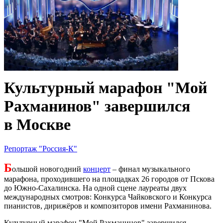
Культурный марафон "Мой
Рахманинов" завершился
в Москве
Репортаж "Россия-К"
Б
ольшой новогодний
концерт
– финал музыкального
марафона, проходившего на площадках 26 городов от Пскова
до Южно-Сахалинска. На одной сцене лауреаты двух
международных смотров: Конкурса Чайковского и Конкурса
пианистов, дирижёров и композиторов имени Рахманинова.
Культурный марафон "Мой Рахманинов" завершился