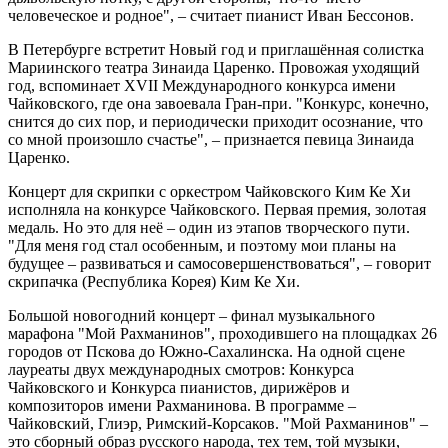
человеческое и родное", – считает пианист Иван Бессонов.
В Петербурге встретит Новый год и приглашённая солистка
Мариинского театра Зинаида Царенко. Провожая уходящий
год, вспоминает XVII Международного конкурса имени
Чайковского, где она завоевала Гран-при. "Конкурс, конечно,
снится до сих пор, и периодически приходит осознание, что
со мной произошло счастье", – признается певица Зинаида
Царенко.
Концерт для скрипки с оркестром Чайковского Ким Ке Хи
исполняла на конкурсе Чайковского. Первая премия, золотая
медаль. Но это для неё – один из этапов творческого пути.
"Для меня год стал особенным, и поэтому мои планы на
будущее – развиваться и самосовершенствоваться", – говорит
скрипачка (Республика Корея) Ким Ке Хи.
Большой новогодний концерт – финал музыкального
марафона "Мой Рахманинов", проходившего на площадках 26
городов от Пскова до Южно-Сахалинска. На одной сцене
лауреаты двух международных смотров: Конкурса
Чайковского и Конкурса пианистов, дирижёров и
композиторов имени Рахманинова. В программе –
Чайковский, Глиэр, Римский-Корсаков. "Мой Рахманинов" –
это сборный образ русского народа, тех тем, той музыки,