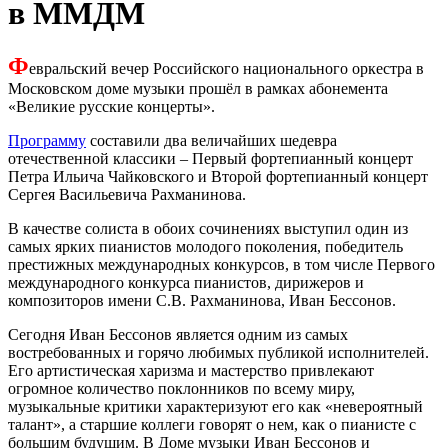
в ММДМ
Ф
евральский вечер Российского национального оркестра в
Московском доме музыки прошёл в рамках абонемента
«Великие русские концерты».
Программу
составили два величайших шедевра
отечественной классики – Первый фортепианный концерт
Петра Ильича Чайковского и Второй фортепианный концерт
Сергея Васильевича Рахманинова.
В качестве солиста в обоих сочинениях выступил один из
самых ярких пианистов молодого поколения, победитель
престижных международных конкурсов, в том числе Первого
международного конкурса пианистов, дирижеров и
композиторов имени С.В. Рахманинова, Иван Бессонов.
Сегодня Иван Бессонов является одним из самых
востребованных и горячо любимых публикой исполнителей.
Его артистическая харизма и мастерство привлекают
огромное количество поклонников по всему миру,
музыкальные критики характеризуют его как «невероятный
талант», а старшие коллеги говорят о нем, как о пианисте с
большим будущим. В Доме музыки Иван Бессонов и