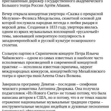
приглашенный дирижер Государственного академического
Большого театра России Артём Абашев.
Вечер открыла концертная увертюра «Сказка о прекрасной
Мелузине» Феликса Мендельсона, сюжетной основой для
которой послужила народная легенда о любви рыцаря и
морской девы. Созданная в 1833 году, увертюра явилась
одним из ярких музыкальных воплощений «русалочьей»
темы, завоевавшей невероятную популярность в
западноевропейской и русской культуре позапрошлого
столетия.
Сольную партию в Скрипичном концерте Петра Ильича
Чайковского – одном из самых известных и наиболее часто
исполняемых произведений в современной концертной
практике — исполнила известная скрипачка, лауреат
международных конкурсов, концертмейстер Михайловского
театра и оркестра musicAeterna Ольга Волкова.
Завершила программу Девятая – последняя – симфония
чешского романтика Антонина Дворжака. Она получила
подзаголовок «Из Нового Света» не только потому, что была
написана автором в США, но и потому, что в ее темах нашли
отражение национальные музыкальные традиции страны –
инструментальные мелодии индейцев и духовные песнопения
(спиричуэлс) афроамериканцев.