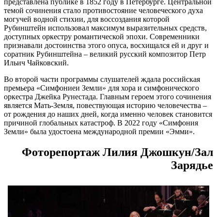
представлена публике в 1852 году в Петербурге. Центральной
темой сочинения стало противостояние человеческого духа
могучей водной стихии, для воссоздания которой
Рубинштейн использовал максимум выразительных средств,
доступных оркестру романтической эпохи. Современники
признавали достоинства этого опуса, восхищался ей и друг и
соратник Рубинштейна – великий русский композитор Петр
Ильич Чайковский.
Во второй части программы слушателей ждала российская
премьера «Симфониеи Земли» для хора и симфонического
оркестра Джейка Рунестада. Главным героем этого сочинения
является Мать-Земля, повествующая историю человечества –
от рождения до наших дней, когда именно человек становится
причиной глобальных катастроф. В 2022 году «Симфония
Земли» была удостоена международной премии «Эмми».
Фоторепортаж Лилия Джошкун/Зал
Зарядье