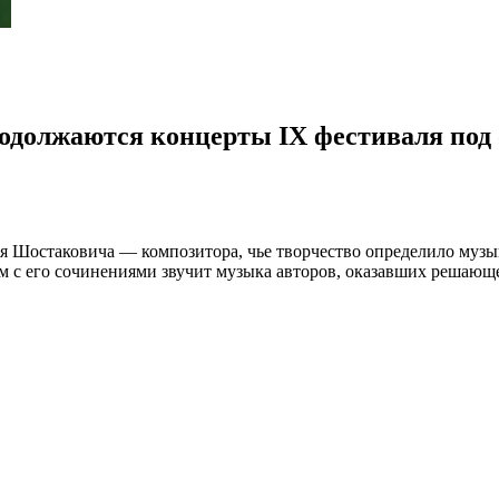
родолжаются концерты IX фестиваля под
трия Шостаковича — композитора, чье творчество определило м
ом с его сочинениями звучит музыка авторов, оказавших решающ