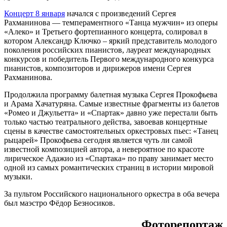
Концерт 8 января
начался с произведений Сергея
Рахманинова — темпераментного «Танца мужчин» из оперы
«Алеко» и Третьего фортепианного концерта, солировал в
котором Александр Ключко – яркий представитель молодого
поколения российских пианистов, лауреат международных
конкурсов и победитель Первого международного конкурса
пианистов, композиторов и дирижеров имени Сергея
Рахманинова.
Продолжила программу балетная музыка Сергея Прокофьева
и Арама Хачатуряна. Самые известные фрагменты из балетов
«Ромео и Джульетта» и «Спартак» давно уже перестали быть
только частью театрального действа, завоевав концертные
сцены в качестве самостоятельных оркестровых пьес: «Танец
рыцарей» Прокофьева сегодня является чуть ли самой
известной композицией автора, а невероятное по красоте
лирическое Адажио из «Спартака» по праву занимает место
одной из самых романтических страниц в истории мировой
музыки.
За пультом Российского национального оркестра в оба вечера
был маэстро Фёдор Безносиков.
Фоторепортаж