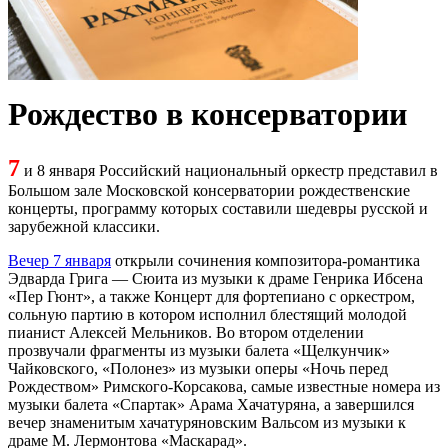
Рождество в консерватории
7
и
8
января Российский национальный оркестр представил в
Большом зале Московской консерватории рождественские
концерты, программу которых составили шедевры русской и
зарубежной классики.
Вечер 7 января
открыли сочинения композитора-романтика
Эдварда Грига — Сюита из музыки к драме Генрика Ибсена
«Пер Гюнт», а также Концерт для фортепиано с оркестром,
сольную партию в котором исполнил блестящий молодой
пианист Алексей Мельников. Во втором отделении
прозвучали фрагменты из музыки балета «Щелкунчик»
Чайковского, «Полонез» из музыки оперы «Ночь перед
Рождеством» Римского-Корсакова, самые известные номера из
музыки балета «Спартак» Арама Хачатуряна, а завершился
вечер знаменитым хачатуряновским Вальсом из музыки к
драме М. Лермонтова «Маскарад».