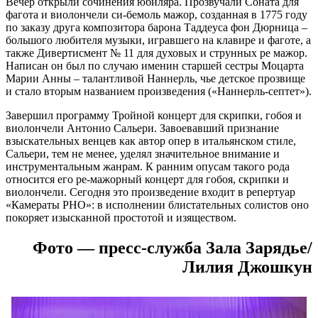
Вечер открыли сочинения юбиляра. Прозвучали Соната для
фагота и виолончели си-бемоль мажор, созданная в 1775 году
по заказу друга композитора барона Таддеуса фон Дюрница –
большого любителя музыки, игравшего на клавире и фаготе, а
также Дивертисмент № 11 для духовых и струнных ре мажор.
Написан он был по случаю именин старшей сестры Моцарта
Марии Анны – талантливой Наннерль, чье детское прозвище
и стало вторым названием произведения («Наннерль-септет»).
Завершил программу Тройной концерт для скрипки, гобоя и
виолончели Антонио Сальери. Завоевавший признание
взыскательных венцев как автор опер в итальянском стиле,
Сальери, тем не менее, уделял значительное внимание и
инструментальным жанрам. К ранним опусам такого рода
относится его ре-мажорный концерт для гобоя, скрипки и
виолончели. Сегодня это произведение входит в репертуар
«Камераты РНО»: в исполнении блистательных солистов оно
покоряет изысканной простотой и изяществом.
Фото — пресс-служба Зала Зарядье/
Лилия Джошкун