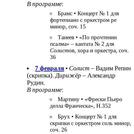
В программе
:
Брамс • Концерт № 1 для
фортепиано с оркестром ре
минор, соч. 15
Танеев • «По прочтении
псалма» – кантата № 2 для
Солист
ов, хора и оркестра, соч.
36
7 февраля
•
Солист
– Вадим Репин
(скрипка).
Дирижёр
– Александр
Рудин.
В программе
:
Мартину • «Фрески Пьеро
делла Франческа», H.352
Брух • Концерт № 1 для
скрипки с оркестром соль минор,
соч. 26