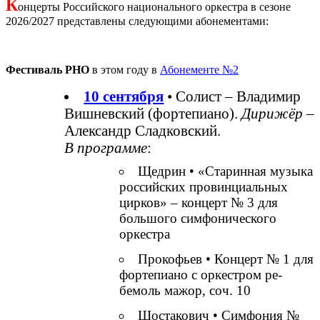
К
онцерты Российского национального оркестра в сезоне
2026/2027 представлены следующими абонементами:
Фестиваль РНО
в этом году в
Абонементе №2
10 сентября
• Cолист – Владимир
Вишневский (фортепиано).
Дирижёр
–
Александр Сладковский.
В программе
:
Щедрин • «Старинная музыка
российских провинциальных
цирков» – концерт № 3 для
большого симфонического
оркестра
Прокофьев • Концерт № 1 для
фортепиано с оркестром ре-
бемоль мажор, соч. 10
Шостакович • Симфония №