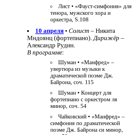
Лист • «Фауст-симфония» для
тенора, мужского хора и
оркестра, S.108
10 апреля
•
Солист
– Никита
Мндоянц (фортепиано).
Дирижёр
–
Александр Рудин.
В программе
:
Шуман • «Манфред» –
увертюра из музыки к
драматической поэме Дж.
Байрона, соч. 115
Шуман • Концерт для
фортепиано с оркестром ля
минор, соч. 54
Чайковский • «Манфред» –
симфония по драматической
поэме Дж. Байрона си минор,