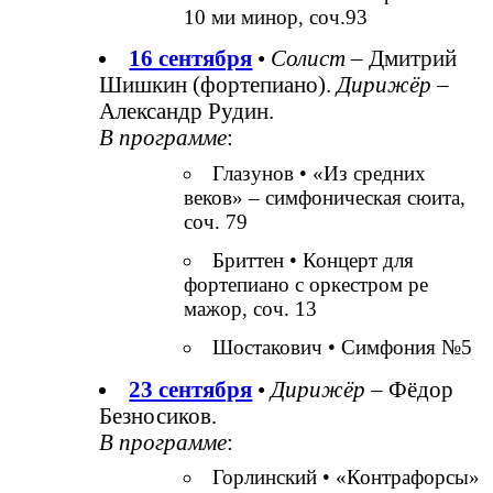
10 ми минор, соч.93
16 сентября
•
Солист
– Дмитрий
Шишкин (фортепиано).
Дирижёр
–
Александр Рудин.
В программе
:
Глазунов • «Из средних
веков» – симфоническая сюита,
соч. 79
Бриттен • Концерт для
фортепиано с оркестром ре
мажор, соч. 13
Шостакович • Симфония №5
23 сентября
•
Дирижёр
– Фёдор
Безносиков.
В программе
:
Горлинский • «Контрафорсы»