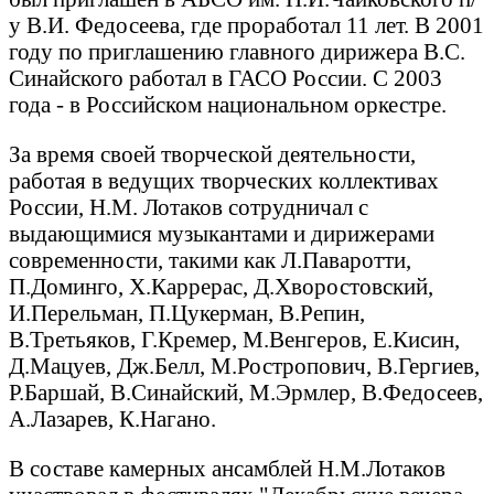
у В.И. Федосеева, где проработал 11 лет. В 2001
году по приглашению главного дирижера В.С.
Синайского работал в ГАСО России. С 2003
года - в Российском национальном оркестре.
За время своей творческой деятельности,
работая в ведущих творческих коллективах
России, Н.М. Лотаков сотрудничал с
выдающимися музыкантами и дирижерами
современности, такими как Л.Паваротти,
П.Доминго, Х.Каррерас, Д.Хворостовский,
И.Перельман, П.Цукерман, В.Репин,
В.Третьяков, Г.Кремер, М.Венгеров, Е.Кисин,
Д.Мацуев, Дж.Белл, М.Ростропович, В.Гергиев,
Р.Баршай, В.Синайский, М.Эрмлер, В.Федосеев,
А.Лазарев, К.Нагано.
В составе камерных ансамблей Н.М.Лотаков