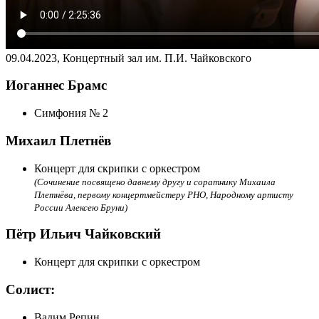
09.04.2023, Концертный зал им. П.И. Чайковского
Иоганнес Брамс
Симфония № 2
Михаил Плетнёв
Концерт для скрипки с оркестром
(Сочинение посвящено давнему другу и соратнику Михаила
Плетнёва, первому концертмейстеру РНО, Народному артисту
России Алексею Бруни)
Пётр Ильич Чайковский
Концерт для скрипки с оркестром
Солист:
Вадим Репин