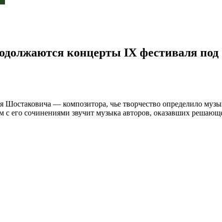
родолжаются концерты IX фестиваля под
трия Шостаковича — композитора, чье творчество определило м
ом с его сочинениями звучит музыка авторов, оказавших решающ