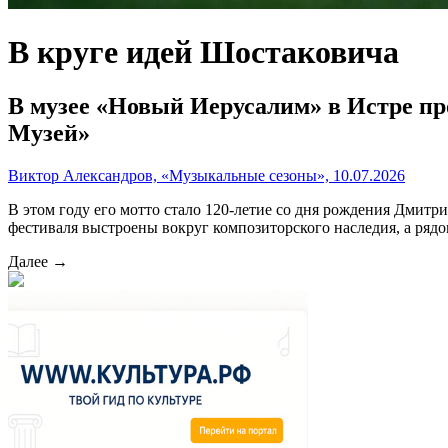
В круге идей Шостаковича
В музее «Новый Иерусалим» в Истре п
Музей»
Виктор Александров, «Музыкальные сезоны», 10.07.2026
В этом году его мотто стало 120-летие со дня рождения Дми
фестиваля выстроены вокруг композиторского наследия, а ряд
Далее →