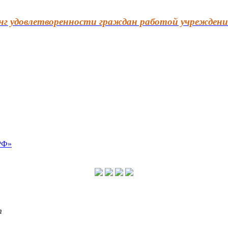
г удовлетворенности граждан работой учреждени
т