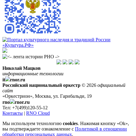
Николай Мацков
информационные технологии
it
rnor.ru
Российский национальный оркестр
© 2026
официальный
сайт
«Оркестрион», Москва, ул. Гарибальди, 19
rno
rnor.ru
Тел: +7(499)120-55-12
Контакты
|
RNO Cloud
Мы используем технологию
cookies
. Нажимая кнопку «Ok»,
вы подтверждаете ознакомление с
Политикой в отношении
обработки персональных данных
.