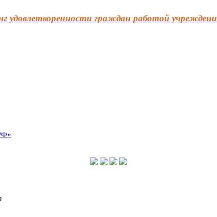
г удовлетворенности граждан работой учреждени
т