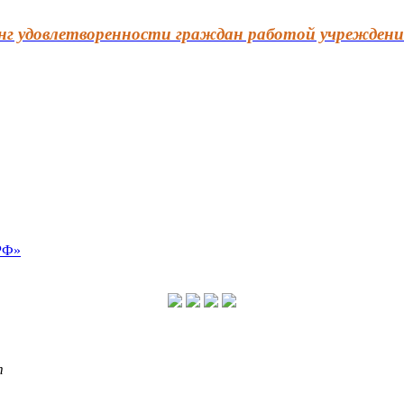
г удовлетворенности граждан работой учреждени
т