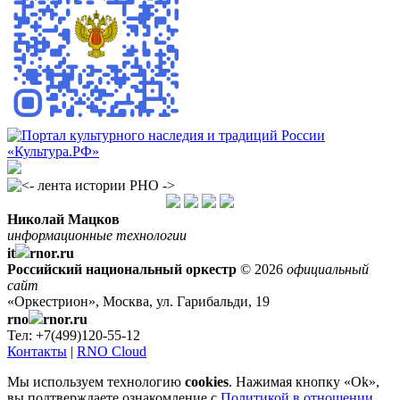
Николай Мацков
информационные технологии
it
rnor.ru
Российский национальный оркестр
© 2026
официальный
сайт
«Оркестрион», Москва, ул. Гарибальди, 19
rno
rnor.ru
Тел: +7(499)120-55-12
Контакты
|
RNO Cloud
Мы используем технологию
cookies
. Нажимая кнопку «Ok»,
вы подтверждаете ознакомление с
Политикой в отношении