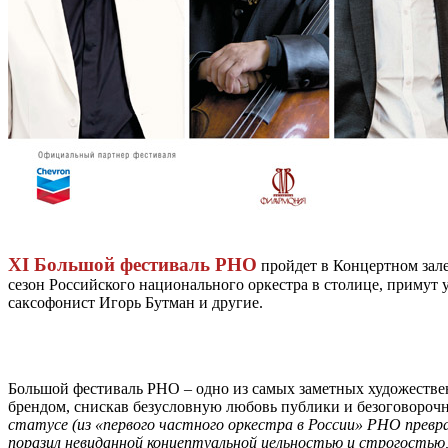
XI Большой фестиваль РНО
пройдет в Концертном зале 
сезон Российского национального оркестра в столице, приму
саксофонист Игорь Бутман и другие.
Большой фестиваль РНО – одно из самых заметных художестве
брендом, снискав безусловную любовь публики и безоговороч
статусе (из «первого частного оркестра в России» РНО превра
поразил невиданной концептуальной цельностью и строгость