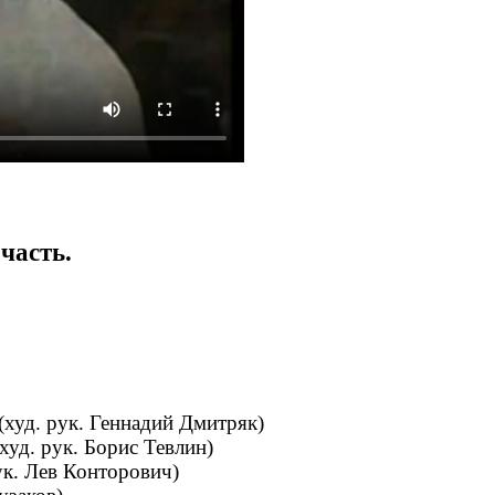
часть.
(худ. рук. Геннадий Дмитряк)
уд. рук. Борис Тевлин)
ук. Лев Конторович)