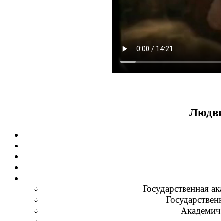
Людви
Государственная ак
Государствен
Академиче