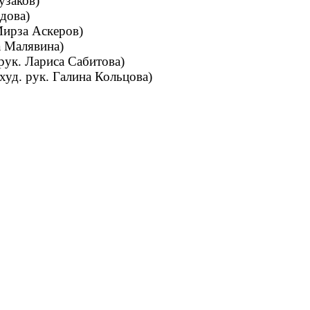
узаков)
дова)
Мирза Аскеров)
 Малявина)
рук. Лариса Сабитова)
уд. рук. Галина Кольцова)