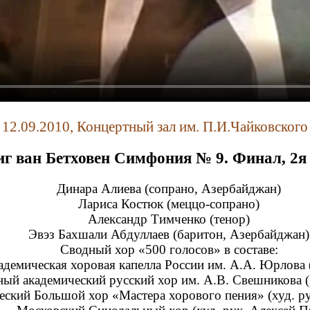
12.09.2010, Концертный зал им. П.И.Чайковского
г ван Бетховен
Симфония № 9. Финал, 2я 
Динара Алиева (сопрано, Азербайджан)
Лариса Костюк (меццо-сопрано)
Александр Тимченко (тенор)
Эвэз Бахшали Абдуллаев (баритон, Азербайджан)
Сводный хор «500 голосов» в составе:
адемическая хоровая капелла России им. А.А. Юрлова 
ный академический русский хор им. А.В. Свешникова (х
ский Большой хор «Мастера хорового пения» (худ. р