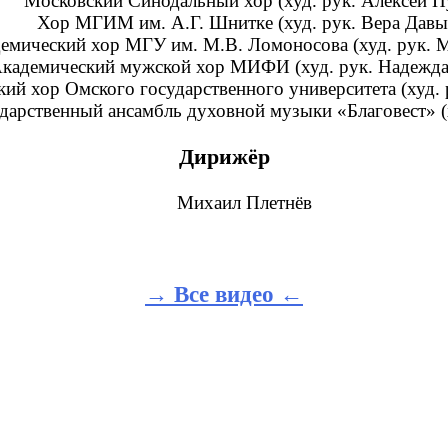
Московский Синодальный хор (худ. рук. Алексей П
Хор МГИМ им. А.Г. Шнитке (худ. рук. Вера Давы
емический хор МГУ им. М.В. Ломоносова (худ. рук. 
кадемический мужской хор МИФИ (худ. рук. Надежда
ий хор Омского государственного университета (худ. 
дарственный ансамбль духовной музыки «Благовест» (х
Дирижёр
Михаил Плетнёв
→ Все видео ←